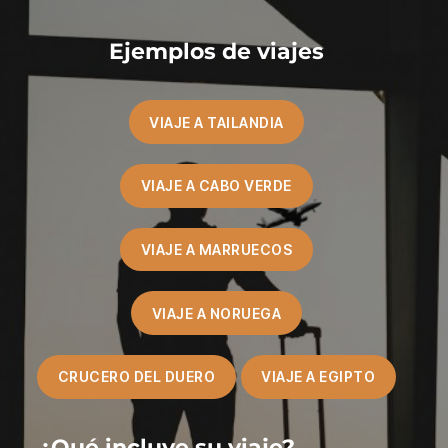
Ejemplos de viajes
VIAJE A TAILANDIA
VIAJE A CABO VERDE
VIAJE A MARRUECOS
VIAJE A NORUEGA
CRUCERO DEL DUERO
VIAJE A EGIPTO
¿Qué incluye su viaje?